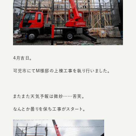
土地の探し方
会社概要
新着情報
ブログ
サイトマップ
プライバシーポリシー
４月吉日。
0120-706-764
可児市にてM様邸の上棟工事を執り行いました。
［受付時間］ 10:00〜18:00
またまた天気予報は微妙……苦笑。
なんとか曇りを保ち工事がスタート。