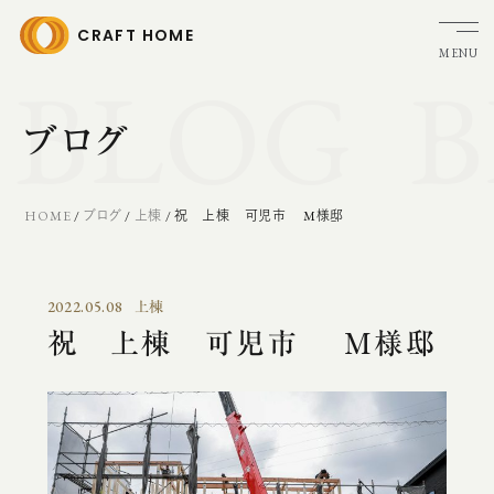
CRAFT HOME
MENU
BLOG
B
HOME
ブランドストーリー
ブログ
クラフトホームの家づくり
家づくりの流れ
HOME
/
ブログ
/
上棟
/
祝 上棟 可児市 M様邸
アフターメンテナンス
リフォーム
ガレージ・トレーラーハウス
2022.05.08
上棟
新築分譲・土地販売情報
祝 上棟 可児市 M様邸
施工実績
お客様の声
イベント・見学会
モデルハウス