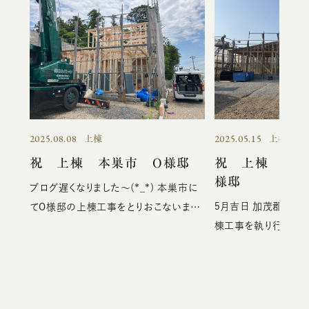
2025.08.08
2025.05.15
上棟
上棟
祝 上棟 本巣市 O様邸
祝 上棟 加茂
様邸
ブログ遅くなりました～(*_*) 本巣市に
5月吉日 加茂郡坂祝
てO様邸の上棟工事をとりおこないまし
棟工事を執り行いまし
た。 工事前に乾杯にてスター
から気持ちの良い日にな
ト。 天候も雨予想でしたが、晴
さん達の作業も順調
天となりました。 無事に工事
終えることができました。 H様上
も終盤に。 無事に工事が完了
でとうございます。 
致しました。 記念撮影を。Ｏ様おめでとう