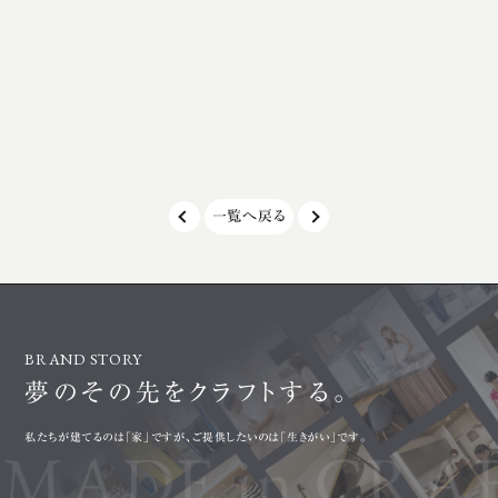
合せを重ねたお家が
ございます(^-^) 室内もご覧
ました。 これからの
頂きご家族様で撮影を。 もうすぐ完成し
丁寧に工事を進めてい
そうです。 引続きよろしくお願い致しま
よろしくお願いいたし
す。
一覧へ戻る
BRAND STORY
夢のその先を
クラフトする。
私たちが建てるのは「家」ですが、ご提供したいのは「生きがい」です。