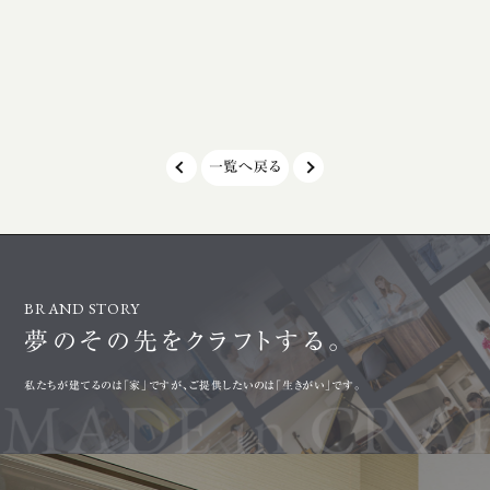
字葺の黒ガルバと軒天井の木目調がア
スペース スムーズな動線で家事が楽に
クセントとなっており、落ち着いた色合い
なる！ 【家づくりの参考になる、物件で
がとても上品です。 そしてこちらがLDK
す】 是非一度ご来場ください！ ご予約は
南面に大きな掃出し窓を設けることで開
お問い合わせページ
放感のある明るい空間となりました。 オ
付けております。 電話でご予約の方はこ
ープンキッチンとなっており、家族皆でキ
一覧へ戻る
ちらをタップ！
ッチンを囲みながら料理を楽しむことが
出来ます。 家族皆でキッチンを囲みなが
ら料理を楽しむことが出来ます。 更に！！
キッチンまわりをすっきりと収める為の
BRAND STORY
大容量のパントリーもキッチン脇に完備
夢のその先を
クラフトする。
しています。 その他にも使い勝手を考え
た水廻りや性能面にもこだわった見どこ
私たちが建てるのは「家」ですが、ご提供したいのは「生きがい」です。
ろ満載のお家が完成しました。 是非、家
づくりの参考にご来場ください。 スタッ
フ一同、みなさまのお越しを心よりお待