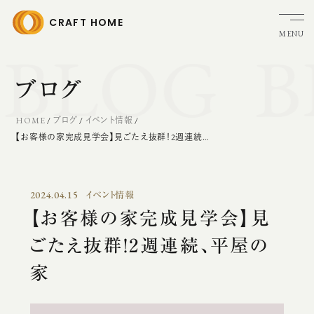
CRAFT HOME
MENU
BLOG
B
HOME
ブランドストーリー
ブログ
クラフトホームの家づくり
家づくりの流れ
HOME
/
ブログ
/
イベント情報
/
【お客様の家完成見学会】見ごたえ抜群！2週連続、平屋の家
アフターメンテナンス
リフォーム
ガレージ・トレーラーハウス
2024.04.15
イベント情報
新築分譲・土地販売情報
【お客様の家完成見学会】見
施工実績
ごたえ抜群！2週連続、平屋の
お客様の声
家
イベント・見学会
モデルハウス