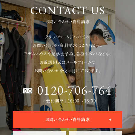
ちしております。 こんな方はぜひご見学
CONTACT US
ください！！ クラフトホームの注文住宅の
実例をみたい 自分たちの暮らしに合っ
お問い合わせ・資料請求
た家づくりを知りたい 人気のガルバリウ
ム鋼板の外壁を見てみたい方 無垢フロ
クラフトホームについての
ーリングやオープンキッチン、大容量のパ
お問い合わせ・資料請求はこちらから。
ントリーなど・・・平屋の空間が見てみた
モデルハウスや見学会予約、各種イベントなども、
い 子育てや共働きで家の中でも忙しい
お電話もしくはメールフォームで
方
お問い合わせを受け付けております。
0120-706-764
［受付時間］ 10:00〜18:00
お問い合わせ・資料請求