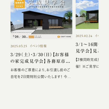
2025.02.24
イベント情
3/1～16開催 
2025.03.25
イベント情報
見学会】見どこ
3/29（土）・3/30（日）【お客様
【2棟同時完成見学会】
の家完成見学会】各務原市前
催！ ※ご見学には事
渡西町にて開催！！
お客様のご厚意により、お引渡し前のご
になります。 お客様の家のご紹介をさせ
自宅を2日間特別公開いたします！ 今週
ていただきます 見どころポイント 【外
末の見学会に先立ち素敵な平屋住宅を
観】 グリーンのガル
ご紹介させていただきます。 まずは外観
気の家に仕上がりました。 【内観
から 広い敷地を生かし東西に間口を広
には見たことのない、
げ、シンプルですっきりとした外観。 一文
空間がお出迎え 居心地の良い小上がり