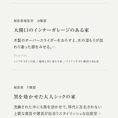
岐阜県岐阜市 Ｏ様邸
大開口のインナーガレージのある家
木製のオーバースライダーをおろすと、木の温もりが加
わり違った顔をみせる。
窓は南側に集約して、公道からは室内が見えないよう
Keywords：
に配慮した。
シンプルモダンの家
趣味と共に暮らす家
アイアン手すり・階段のある家
岐阜県 T様邸
黒を効かせた大人シックの家
洗練された中にも黒を効かせて、時代に左右されない
上質な家具や建具が似合うスタイリッシュな住居空間