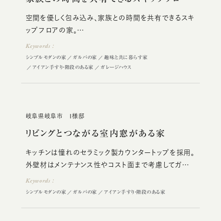
空間を優しく包み込み、家族との時間を共有できるスキ
ップフロアの家。
空間を有効活用し、わくわくするような楽しさが家族の
Keywords：
心をつないでくれる。
シンプルモダンの家
ガルバの家
趣味と共に暮らす家
アイアン手すり・階段のある家
ガレージハウス
岐阜県岐阜市 Ｉ様邸
リビングとつながる室内窓がある家
キッチンは憧れのセラミック製カウンタートップを採用。
外壁材はメンテナンス性やコスト面まで考慮してガル
バリウムに。
Keywords：
シンプルモダンの家
ガルバの家
アイアン手すり・階段のある家