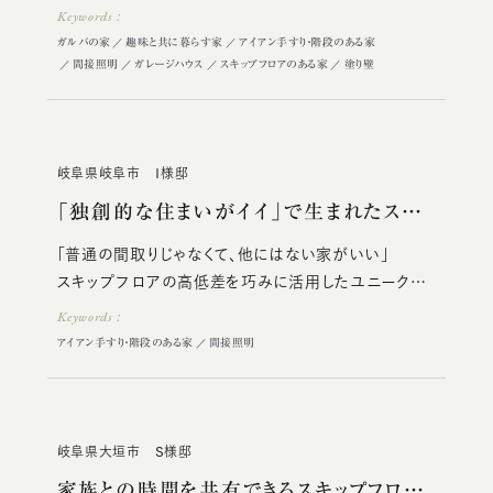
のT様邸。
Keywords：
タイルを敷き詰めた土間、らせん階段からつながる秘
ガルバの家
趣味と共に暮らす家
アイアン手すり・階段のある家
密基地、空間構成を楽しむスキップフロア、プライベー
間接照明
ガレージハウス
スキップフロアのある家
塗り壁
ト感あふれるパーティスペースなど、
遊び心が見え隠れするスタイルも確立。
岐阜県岐阜市 Ｉ様邸
「独創的な住まいがイイ」で生まれたスキッ…
「普通の間取りじゃなくて、他にはない家がいい」
スキップフロアの高低差を巧みに活用したユニークな
間取りのＩ様邸。
Keywords：
アイアン手すり・階段のある家
間接照明
岐阜県大垣市 Ｓ様邸
家族との時間を共有できるスキップフロアの…