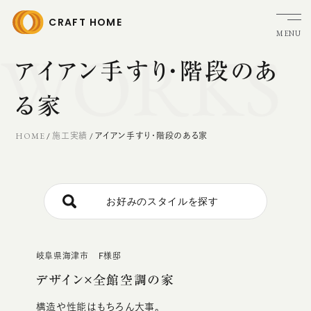
CRAFT HOME
MENU
WORKS
HOME
アイアン手すり・階段のあ
ブランドストーリー
クラフトホームの家づくり
る家
家づくりの流れ
HOME
/
施工実績
/
アイアン手すり・階段のある家
アフターメンテナンス
リフォーム
ガレージ・トレーラーハウス
お好みのスタイルを探す
新築分譲・土地販売情報
施工実績
お客様の声
岐阜県海津市 Ｆ様邸
デザイン×全館空調の家
イベント・見学会
モデルハウス
構造や性能はもちろん大事。