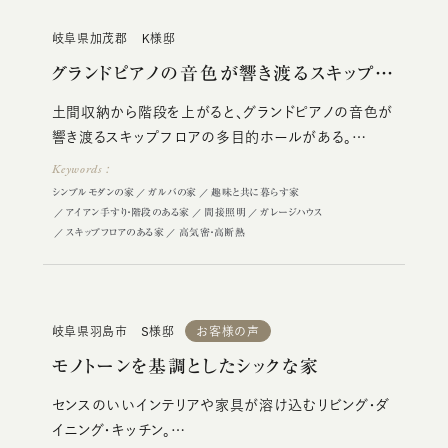
岐阜県加茂郡 Ｋ様邸
グランドピアノの音色が響き渡るスキップフ…
土間収納から階段を上がると、グランドピアノの音色が
響き渡るスキップフロアの多目的ホールがある。
ミニコンサートができるほどのゆとりのある広さを実
Keywords：
現。
シンプルモダンの家
ガルバの家
趣味と共に暮らす家
アイアン手すり・階段のある家
間接照明
ガレージハウス
スキップフロアのある家
高気密・高断熱
岐阜県羽島市 Ｓ様邸
お客様の声
モノトーンを基調としたシックな家
センスのいいインテリアや家具が溶け込むリビング・ダ
イニング・キッチン。