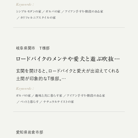
白と黒にグレーを合わせることで、クール過ぎず優しい
Keywords：
雰囲気のシンプルモダンを実現。
シンプルモダンの家
ガルバの家
アイアン手すり・階段のある家
カリフォルニアスタイルの家
岐阜県関市 T様邸
ロードバイクのメンテや愛犬と遊ぶ吹抜け＆…
玄関を開けると、ロードバイクと愛犬が出迎えてくれる
土間が印象的なT様邸。
光降り注ぐ吹き抜けの開放感、スケルトン階段など、ワ
Keywords：
クワクするような空間構成になっております。
ガルバの家
趣味と共に暮らす家
アイアン手すり・階段のある家
ご家族が心地よく暮らせる動線も考え抜いた、空間が
ペットと暮らす
ナチュラルテイストの家
ゆるやかにつながる間取りもポイントです。
愛知県岩倉市邸