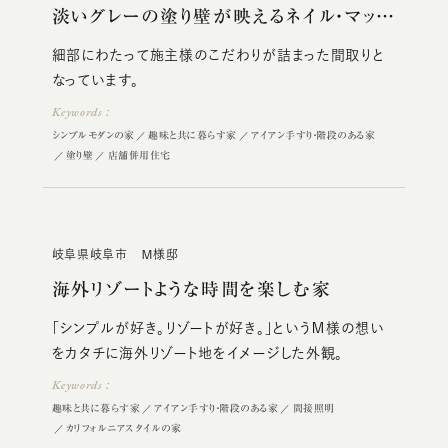
淡いグレーの塗り壁が映えるネイル・マッサ…
細部にわたって施主様のこだわりが詰まった間取りと
なっています。
Keywords：
シンプルモダンの家
趣味と共に暮らす家
アイアン手すり・階段のある家
塗り壁
店舗併用住宅
岐阜県岐阜市 Ｍ様邸
海外リゾートような時間を楽しむ家
「シンプルが好き。リゾートが好き。」というＭ様の想い
をカタチに海外リゾート地をイメージした外観。
Keywords：
趣味と共に暮らす家
アイアン手すり・階段のある家
間接照明
カリフォルニアスタイルの家