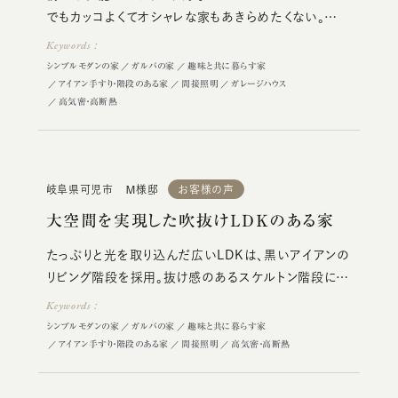
でもカッコよくてオシャレな家もあきらめたくない。
土地の探し方
そんなこだわりを詰め込んだＦ様邸。
Keywords：
シンプルモダンの家
ガルバの家
趣味と共に暮らす家
会社概要
新着情報
ブログ
サイトマップ
アイアン手すり・階段のある家
間接照明
ガレージハウス
プライバシーポリシー
高気密・高断熱
0120-706-764
岐阜県可児市 Ｍ様邸
お客様の声
［受付時間］ 10:00〜18:00
大空間を実現した吹抜けＬＤＫのある家
たっぷりと光を取り込んだ広いLDKは、黒いアイアンの
リビング階段を採用。抜け感のあるスケルトン階段にし
たことで、圧迫感のない印象的なリビングを演出。
Keywords：
窓や建具の高さは2.4ｍに。吹抜けとの相乗効果で視
シンプルモダンの家
ガルバの家
趣味と共に暮らす家
覚的な広さと明るさが生まれ、のびのびと暮らせるとい
アイアン手すり・階段のある家
間接照明
高気密・高断熱
う。